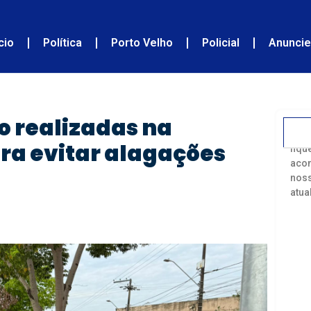
ício
Política
Porto Velho
Policial
Anunci
o realizadas na
Acom
ra evitar alagações
fiqu
acon
noss
atua