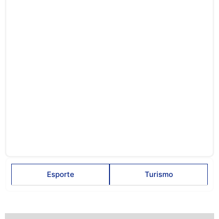
julho 21, 2026
Novo hospital de Corumbiara avança com apoio de R$ 1 milhão
do Dr. Fernando Máximo e lideranças do município
junho 26, 2026
Alero realiza audiência pública para fortalecer políticas de
inclusão e direitos das pessoas com deficiência
junho 25, 2026
Esporte
Turismo