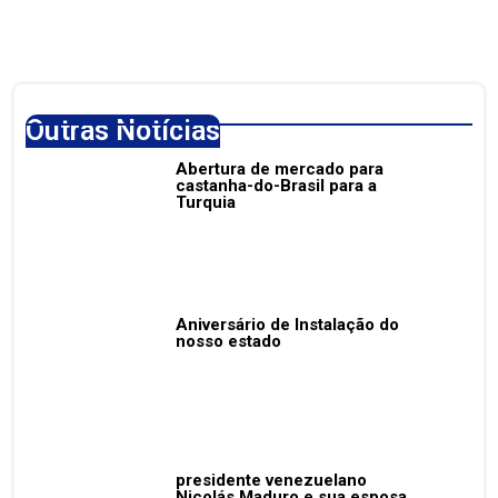
apreendidos na Zona da
Mata
novembro 24, 2025
Outras Notícias
Abertura de mercado para
castanha-do-Brasil para a
Turquia
Aniversário de Instalação do
nosso estado
presidente venezuelano
Nicolás Maduro e sua esposa,