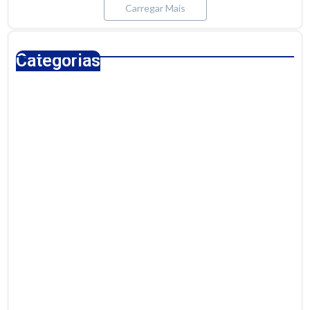
Carregar Mais
Categorias
Cultura
Culture
Destaque
Esporte
Evento
Gente
(6)
(8)
(22)
(10)
(4)
(1)
Governo
Infraestrutura
Inspiration
Lazer
Mundo
(48)
(4)
(8)
(3)
(5)
Pesca turismo
Policial
Politic
Política
Porto Velho
(3)
(46)
(8)
(177)
(28)
Prefeitura
Rondônia
Saneamento
Saúde pública
(66)
(35)
(2)
(5)
Segurança Pública
Tecnologia
Trânsito
Turismo
(4)
(7)
(2)
(6)
Uncategorized
(57)