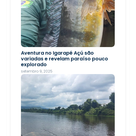
Jovens rondonienses fazem história
com recorde e desempenho técnico
Aventura no Igarapé Açú são
nas Paralimpíadas Escolares 2025
variadas e revelam paraíso pouco
explorado
novembro 21, 2025
setembro 9, 2025