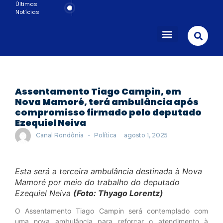
Últimas
Notícias
Porto Velho
Assentamento Tiago Campin, em
Nova Mamoré, terá ambulância após
compromisso firmado pelo deputado
Ezequiel Neiva
-
Canal Rondônia
Política
agosto 1, 2025
Esta será a terceira ambulância destinada à Nova
Mamoré por meio do trabalho do deputado
Ezequiel Neiva
(Foto: Thyago Lorentz)
O Assentamento Tiago Campin será contemplado com
uma nova ambulância para reforçar o atendimento à