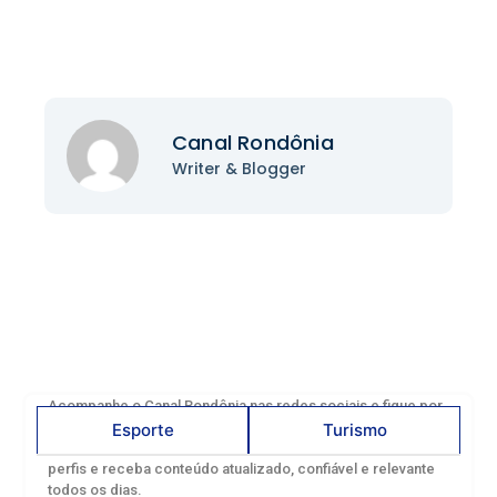
Canal Rondônia
Writer & Blogger
Acompanhe o Canal Rondônia nas redes sociais e fique por
dentro das principais notícias, acontecimentos e
Esporte
Turismo
informações que impactam o nosso estado. Siga nossos
perfis e receba conteúdo atualizado, confiável e relevante
todos os dias.