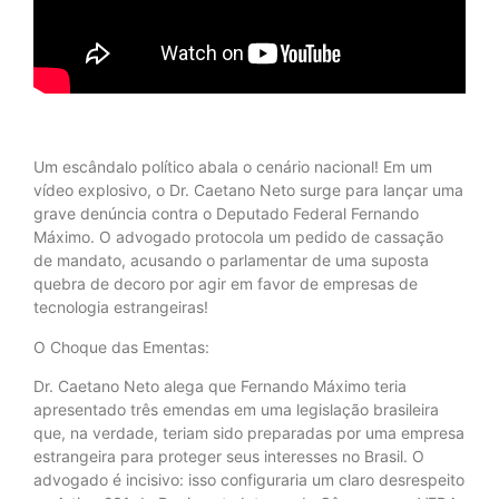
Um escândalo político abala o cenário nacional! Em um
vídeo explosivo, o Dr. Caetano Neto surge para lançar uma
grave denúncia contra o Deputado Federal Fernando
Máximo. O advogado protocola um pedido de cassação
de mandato, acusando o parlamentar de uma suposta
quebra de decoro por agir em favor de empresas de
tecnologia estrangeiras!
O Choque das Ementas:
Dr. Caetano Neto alega que Fernando Máximo teria
apresentado três emendas em uma legislação brasileira
que, na verdade, teriam sido preparadas por uma empresa
estrangeira para proteger seus interesses no Brasil. O
advogado é incisivo: isso configuraria um claro desrespeito