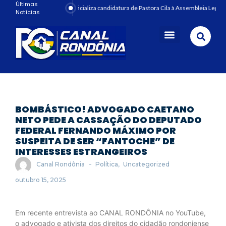
Últimas
PRD oficializa candidatura de Pastora Cila à Assembleia Legisl
Notícias
Porto Velho
BOMBÁSTICO! ADVOGADO CAETANO
NETO PEDE A CASSAÇÃO DO DEPUTADO
FEDERAL FERNANDO MÁXIMO POR
SUSPEITA DE SER “FANTOCHE” DE
INTERESSES ESTRANGEIROS
-
Canal Rondônia
Política
,
Uncategorized
outubro 15, 2025
Em recente entrevista ao CANAL RONDÔNIA no YouTube,
o advogado e ativista dos direitos do cidadão rondoniense