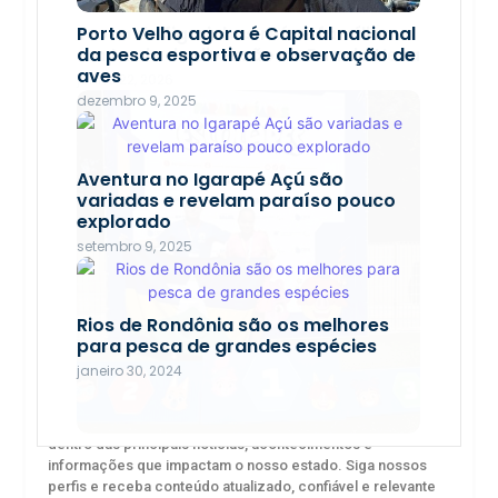
Troca de figurinhas reúne famílias
Porto Velho agora é Capital nacional
em tarde de diversão na Rua do Hexa
da pesca esportiva e observação de
aves
junho 22, 2026
dezembro 9, 2025
Aventura no Igarapé Açú são
variadas e revelam paraíso pouco
explorado
setembro 9, 2025
Rios de Rondônia são os melhores
para pesca de grandes espécies
janeiro 30, 2024
Acompanhe o Canal Rondônia nas redes sociais e fique por
dentro das principais notícias, acontecimentos e
informações que impactam o nosso estado. Siga nossos
Jovens rondonienses fazem história
perfis e receba conteúdo atualizado, confiável e relevante
com recorde e desempenho técnico
todos os dias.
nas Paralimpíadas Escolares 2025