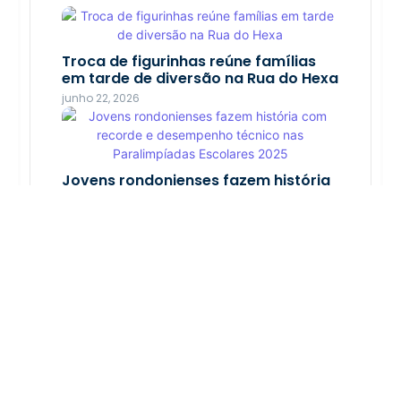
Troca de figurinhas reúne famílias
Porto Velho agora é Capital nacional
em tarde de diversão na Rua do Hexa
da pesca esportiva e observação de
aves
junho 22, 2026
dezembro 9, 2025
Aventura no Igarapé Açú são
Jovens rondonienses fazem história
variadas e revelam paraíso pouco
com recorde e desempenho técnico
explorado
nas Paralimpíadas Escolares 2025
setembro 9, 2025
novembro 21, 2025
Rios de Rondônia são os melhores
para pesca de grandes espécies
janeiro 30, 2024