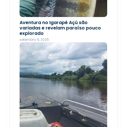
Jovens rondonienses fazem história
com recorde e desempenho técnico
Aventura no Igarapé Açú são
nas Paralimpíadas Escolares 2025
variadas e revelam paraíso pouco
explorado
novembro 21, 2025
setembro 9, 2025