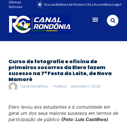
Últimas
PRD oficializa candidatura de Pastora Cila à Assembleia Legislativ
Notícias
Curso de fotografia e oficina de
primeiros socorros da Elero fazem
sucesso na 7ª Festa do Leite, de Nova
Mamoré
-
Canal Rondônia
Política
setembro 1, 2025
Elero levou aos estudantes e à comunidade em
geral um dos seus maiores sucessos em termos de
participação de público
(Foto: Luis Castilhos)