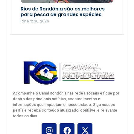
Seletiva de xadrez em Porto Velho
escolhe atletas para os Jogos
Rios de Rondônia são os melhores
Intermunicipais de Rondônia
para pesca de grandes espécies
agosto 19, 2025
janeiro 30, 2024
Acompanhe o Canal Rondônia nas redes sociais e fique por
dentro das principais notícias, acontecimentos e
informações que impactam o nosso estado. Siga nossos
perfis e receba conteúdo atualizado, confiável e relevante
todos os dias.
Etapa estadual paralímpica do Joer
inicia em Porto Velho nesta quarta-
feira, 20