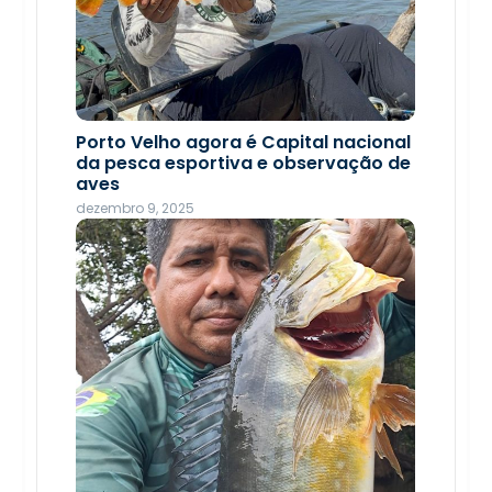
Troca de figurinhas reúne famílias
Porto Velho agora é Capital nacional
em tarde de diversão na Rua do Hexa
da pesca esportiva e observação de
aves
junho 22, 2026
dezembro 9, 2025