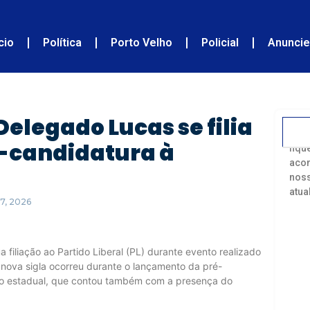
ício
Política
Porto Velho
Policial
Anunci
elegado Lucas se filia
Acom
é-candidatura à
fiqu
acon
noss
atua
7, 2026
 filiação ao Partido Liberal (PL) durante evento realizado
nova sigla ocorreu durante o lançamento da pré-
o estadual, que contou também com a presença do