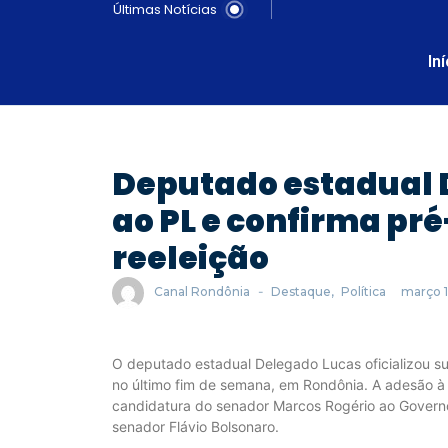
Últimas Notícias
In
Deputado estadual D
ao PL e confirma pr
reeleição
Canal Rondônia
-
Destaque
,
Política
março 1
O deputado estadual Delegado Lucas oficializou sua
no último fim de semana, em Rondônia. A adesão à 
candidatura do senador Marcos Rogério ao Govern
senador Flávio Bolsonaro.