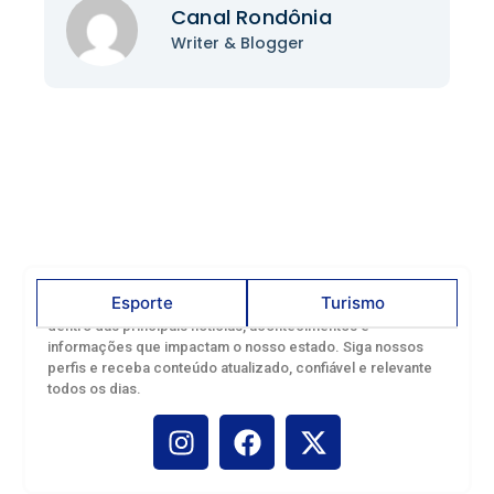
Canal Rondônia
Writer & Blogger
Esporte
Turismo
Acompanhe o Canal Rondônia nas redes sociais e fique por
dentro das principais notícias, acontecimentos e
informações que impactam o nosso estado. Siga nossos
perfis e receba conteúdo atualizado, confiável e relevante
todos os dias.
Troca de figurinhas reúne famílias
Porto Velho agora é Capital nacional
em tarde de diversão na Rua do Hexa
da pesca esportiva e observação de
aves
junho 22, 2026