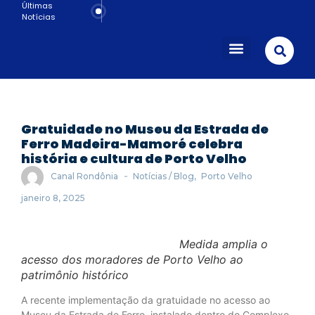
Últimas
Notícias
Porto Velho
Gratuidade no Museu da Estrada de
Ferro Madeira-Mamoré celebra
história e cultura de Porto Velho
-
Canal Rondônia
Notícias / Blog
,
Porto Velho
janeiro 8, 2025
Medida amplia o
acesso dos moradores de Porto Velho ao
patrimônio histórico
A recente implementação da gratuidade no acesso ao
Museu da Estrada de Ferro, instalado dentro do Complexo