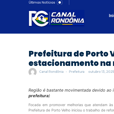
Últimas Notícias
In
Prefeitura de Porto 
estacionamento na r
Canal Rondônia
-
Prefeitura
outubro 13, 202
Região é bastante movimentada devido ao in
prefeitura
)
Focada em promover melhorias que atendam às r
Prefeitura de Porto Velho iniciou o trabalho de r