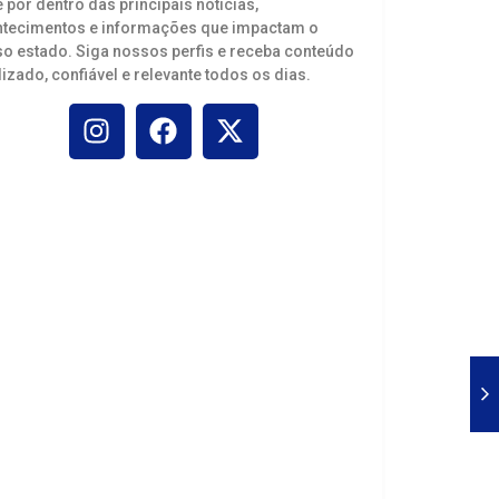
e por dentro das principais notícias,
tecimentos e informações que impactam o
o estado. Siga nossos perfis e receba conteúdo
lizado, confiável e relevante todos os dias.
Troca de figurinhas reúne famílias em
Porto Velho agora é Capital nacional da
tarde de diversão na Rua do Hexa
pesca esportiva e observação de aves
junho 22, 2026
dezembro 9, 2025