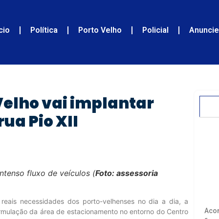
ício
Política
Porto Velho
Policial
Anunci
Velho vai implantar
ua Pio XII
5
tenso fluxo de veículos (
Foto: assessoria
eais necessidades dos porto-velhenses no dia a dia, a
Acom
eformulação da área de estacionamento no entorno do Centro