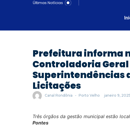
Últimas Notícias
In
Prefeitura informa 
Controladoria Geral
Superintendências d
Licitações
Canal Rondônia
-
Porto Velho
janeiro 9, 202
Três órgãos da gestão municipal estão loca
Pontes