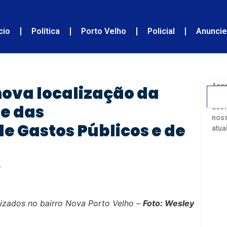
ício
Política
Porto Velho
Policial
Anunci
Acom
nova localização da
fiqu
 e das
acon
noss
e Gastos Públicos e de
atua
5
lizados no bairro Nova Porto Velho –
Foto: Wesley