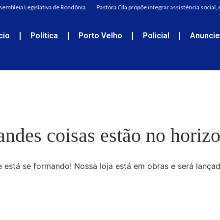
sembleia Legislativa de Rondônia
Pastora Cila propõe integrar assistência social,
ício
Política
Porto Velho
Policial
Anunci
andes coisas estão no horizo
 está se formando! Nossa loja está em obras e será lança