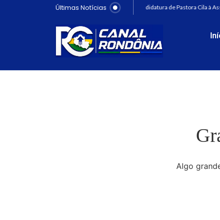
Últimas Notícias
PRD oficializa candidatura de Pastora Cila à As
In
Gr
Algo grande