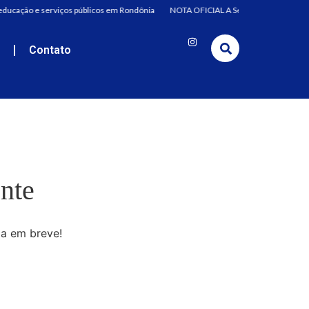
 educação e serviços públicos em Rondônia
NOTA OFICIAL A Secretaria de Estado 
e
Contato
nte
da em breve!