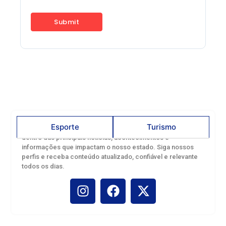
Esporte
Turismo
Acompanhe o Canal Rondônia nas redes sociais e fique por
dentro das principais notícias, acontecimentos e
informações que impactam o nosso estado. Siga nossos
perfis e receba conteúdo atualizado, confiável e relevante
todos os dias.
Troca de figurinhas reúne famílias
Porto Velho agora é Capital nacional
em tarde de diversão na Rua do Hexa
da pesca esportiva e observação de
aves
junho 22, 2026
dezembro 9, 2025