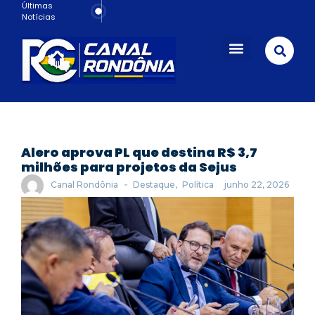
Últimas
Notícias
Porto Velho
Alero aprova PL que destina R$ 3,7
milhões para projetos da Sejus
-
Canal Rondônia
Destaque
,
Política
junho 22, 2026