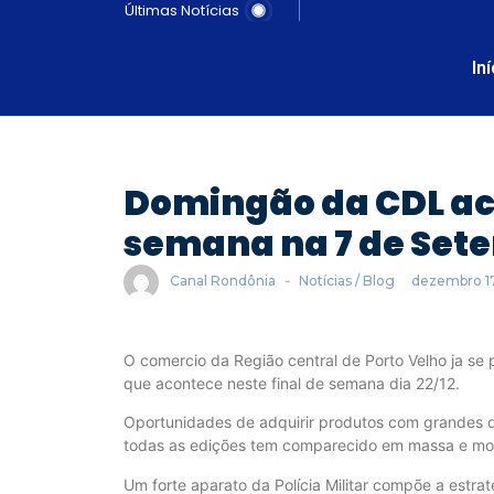
Últimas Notícias
In
Domingão da CDL aco
semana na 7 de Set
Canal Rondônia
-
Notícias / Blog
dezembro 1
O comercio da Região central de Porto Velho ja s
que acontece neste final de semana dia 22/12.
Oportunidades de adquirir produtos com grandes 
todas as edições tem comparecido em massa e mo
Um forte aparato da Polícia Militar compõe a estra