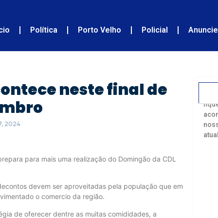
ício
Política
Porto Velho
Policial
Anunci
ntece neste final de
Acom
embro
fiqu
acon
7, 2024
noss
atua
e prepara para mais uma realização do Domingão da CDL
decontos devem ser aproveitadas pela população que em
vimentado o comercio da região.
tégia de oferecer dentre as muitas comididades, a