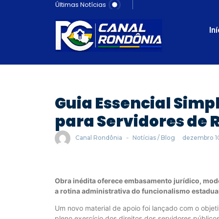
Últimas Notícias
In
Guia Essencial Simpl
para Servidores de 
Canal Rondônia
-
Notícias / Blog
dezembro 1
Obra inédita oferece embasamento jurídico, model
a rotina administrativa do funcionalismo estadua
​Um novo material de apoio foi lançado com o objeti
pleno exercício dos direitos dos servidores públic