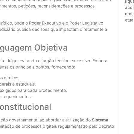
fiqu
rimentos, petições, reconsiderações e processos
acon
noss
atua
urídico, onde o Poder Executivo e o Poder Legislativo
diciário publica decisões que impactam diretamente a
inguagem Objetiva
itor leigo, evitando o jargão técnico excessivo. Embora
ensa os principais pontos, fornecendo:
s direitos.
erais e estaduais.
 exigidos para cada procedimento.
e requerimentos.
onstitucional
ção governamental ao abordar a utilização do
Sistema
amitação de processos digitais regulamentado pelo Decreto