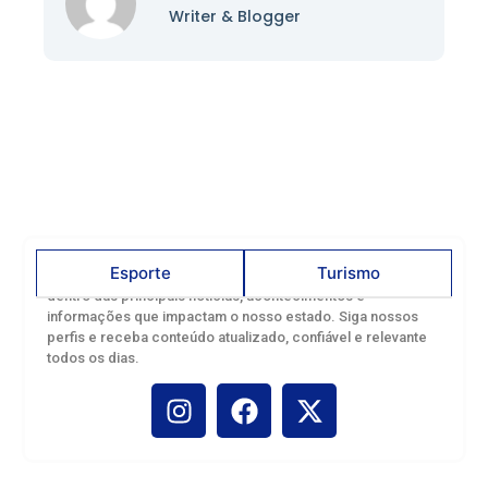
Writer & Blogger
Esporte
Turismo
Acompanhe o Canal Rondônia nas redes sociais e fique por
dentro das principais notícias, acontecimentos e
informações que impactam o nosso estado. Siga nossos
perfis e receba conteúdo atualizado, confiável e relevante
todos os dias.
Troca de figurinhas reúne famílias
Porto Velho agora é Capital nacional
em tarde de diversão na Rua do Hexa
da pesca esportiva e observação de
aves
junho 22, 2026
dezembro 9, 2025