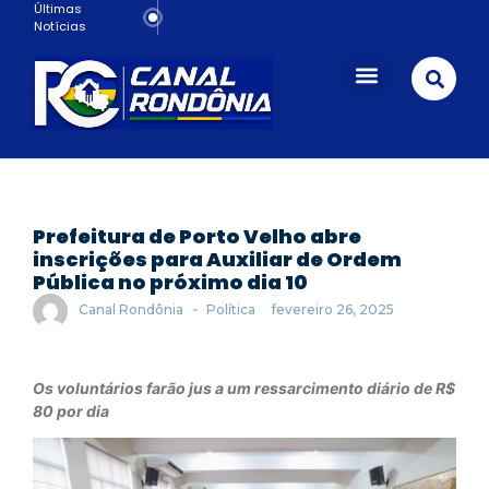
Últimas
Notícias
Porto Velho
Prefeitura de Porto Velho abre
inscrições para Auxiliar de Ordem
Pública no próximo dia 10
-
Canal Rondônia
Política
fevereiro 26, 2025
Os voluntários farão jus a um ressarcimento diário de R$
80 por dia