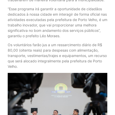
“Esse programa irá garantir a oportunidade de cidadãos
dedicados à nossa cidade em interagir de forma oficial nas
atividades executadas pela prefeitura de Porto Velho, é um
trabalho inovador, que vai proporcionar uma melhora
significativa no bom andamento dos serviços públicos”,
garantiu o prefeito Léo Moraes.
Os voluntários farão jus a um ressarcimento diário de R$
80,00 (oitenta reais) para despesas com alimentação,
transporte, vestimentas/trajes e equipamentos, um recurso
que será alocado integralmente pela prefeitura de Porto
Velho.