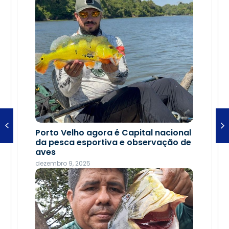
Troca de figurinhas reúne famílias
Porto Velho agora é Capital nacional
em tarde de diversão na Rua do Hexa
da pesca esportiva e observação de
aves
junho 22, 2026
dezembro 9, 2025