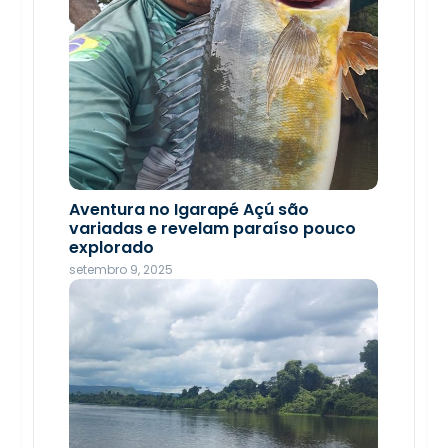
Jovens rondonienses fazem história
com recorde e desempenho técnico
Aventura no Igarapé Açú são
nas Paralimpíadas Escolares 2025
variadas e revelam paraíso pouco
explorado
novembro 21, 2025
setembro 9, 2025