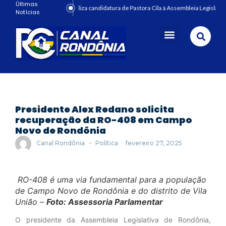
Últimas
PRD oficializa candidatura de Pastora Cila à Assembleia Legislativ
Notícias
Presidente Alex Redano solicita
recuperação da RO-408 em Campo
Novo de Rondônia
-
Canal Rondônia
Política
fevereiro 27, 2025
RO-408 é uma via fundamental para a população
de Campo Novo de Rondônia e do distrito de Vila
União –
Foto: Assessoria Parlamentar
O presidente da Assembleia Legislativa de Rondônia,