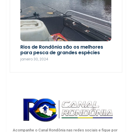
Seletiva de xadrez em Porto Velho
escolhe atletas para os Jogos
Rios de Rondônia são os melhores
Intermunicipais de Rondônia
para pesca de grandes espécies
agosto 19, 2025
janeiro 30, 2024
Acompanhe o Canal Rondônia nas redes sociais e fique por