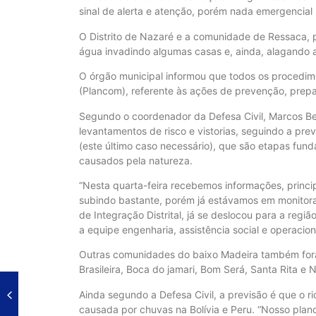
sinal de alerta e atenção, porém nada emergencia
O Distrito de Nazaré e a comunidade de Ressaca, p
água invadindo algumas casas e, ainda, alagando a
O órgão municipal informou que todos os procedime
(Plancom), referente às ações de prevenção, prep
Segundo o coordenador da Defesa Civil, Marcos Ber
levantamentos de risco e vistorias, seguindo a pr
(este último caso necessário), que são etapas fun
causados pela natureza.
“Nesta quarta-feira recebemos informações, princ
subindo bastante, porém já estávamos em monitor
de Integração Distrital, já se deslocou para a regi
a equipe engenharia, assistência social e operacion
Outras comunidades do baixo Madeira também fora
Brasileira, Boca do jamari, Bom Será, Santa Rita e 
Ainda segundo a Defesa Civil, a previsão é que o r
causada por chuvas na Bolívia e Peru. “Nosso pla