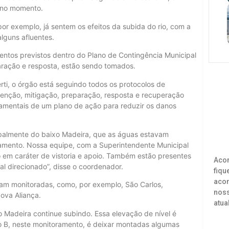
l no momento.
or exemplo, já sentem os efeitos da subida do rio, com a
lguns afluentes.
ntos previstos dentro do Plano de Contingência Municipal
aração e resposta, estão sendo tomados.
ti, o órgão está seguindo todos os protocolos de
evenção, mitigação, preparação, resposta e recuperação
damentais de um plano de ação para reduzir os danos
ipalmente do baixo Madeira, que as águas estavam
amento. Nossa equipe, com a Superintendente Municipal
ão em caráter de vistoria e apoio. Também estão presentes
Acom
al direcionado”, disse o coordenador.
fiqu
acon
m monitoradas, como, por exemplo, São Carlos,
noss
Nova Aliança.
atua
io Madeira continue subindo. Essa elevação de nível é
no B, neste monitoramento, é deixar montadas algumas