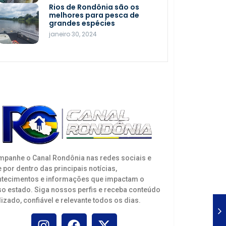
novembro 21, 2025
Rios de Rondônia são os
Seletiva de xadrez em
melhores para pesca de
Porto Velho escolhe
grandes espécies
atletas para os Jogos
janeiro 30, 2024
Intermunicipais de
Rondônia
agosto 19, 2025
Etapa estadual
paralímpica do Joer inicia
em Porto Velho nesta
quarta-feira, 20
agosto 18, 2025
panhe o Canal Rondônia nas redes sociais e
e por dentro das principais notícias,
tecimentos e informações que impactam o
o estado. Siga nossos perfis e receba conteúdo
lizado, confiável e relevante todos os dias.