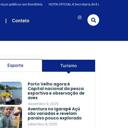
viços públicos em Rondônia
NOTA OFICIAL A Secretaria de Estado da Saúde (Sesau
e
Contato
Esporte
Turismo
Troca de figurinhas reúne
Porto Velho agora é
famílias em tarde de
Capital nacional da pesca
diversão na Rua do Hexa
esportiva e observação de
aves
junho 22, 2026
dezembro 9, 2025
Jovens rondonienses
Aventura no Igarapé Açú
fazem história com
são variadas e revelam
recorde e desempenho
paraíso pouco explorado
técnico nas Paralimpíadas
setembro 9, 2025
Escolares 2025