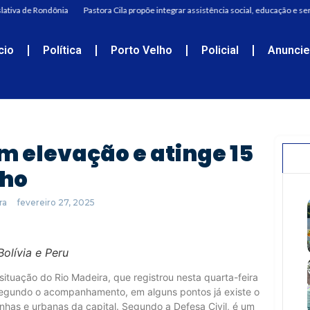
ativa de Rondônia
Pastora Cila propõe integrar assistência social, educação e ser
ício
Política
Porto Velho
Policial
Anunci
m elevação e atinge 15
lho
ra
fevereiro 27, 2025
olívia e Peru
situação do Rio Madeira, que registrou nesta quarta-feira
 segundo o acompanhamento, em alguns pontos já existe o
nhas e urbanas da capital. Segundo a Defesa Civil, é um