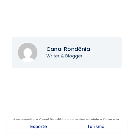
Canal Rondônia
Writer & Blogger
Acompanhe o Canal Rondônia nas redes sociais e fique por
dentro das principais notícias, acontecimentos e
Esporte
Turismo
informações que impactam o nosso estado. Siga nossos