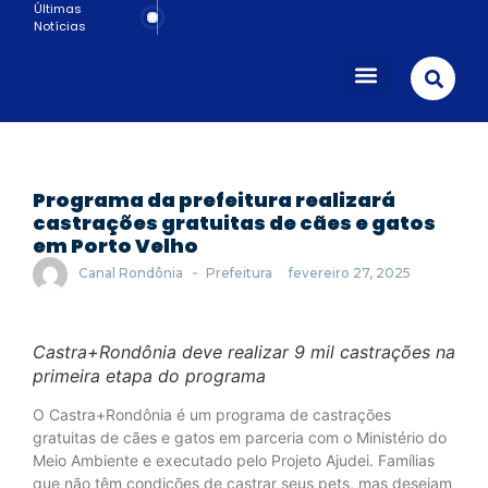
Últimas
Notícias
Porto Velho
Programa da prefeitura realizará
castrações gratuitas de cães e gatos
em Porto Velho
-
Canal Rondônia
Prefeitura
fevereiro 27, 2025
Castra+Rondônia deve realizar 9 mil castrações na
primeira etapa do programa
O Castra+Rondônia é um programa de castrações
gratuitas de cães e gatos em parceria com o Ministério do
Meio Ambiente e executado pelo Projeto Ajudei. Famílias
que não têm condições de castrar seus pets, mas desejam