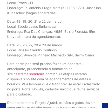
Local: Praça CEU
Endereço: R. Antônio Fraga Moreira, 1706-1770, Juscelino
Kubitschek (Vagas encerradas).
Data: 18, 19, 20, 21 e 22 de março
Local: Escola Jesus Burlamaqui
Endereço: Rua Das Crianças, 4686, Bairro Floresta. (Em
breve abertura de agendamento).
Data: 25, 26, 27, 28 e 29 de março
Local: Ginásio Claudio Coutinho
Endereço: Avenida Pinheiro Machado S/N, Bairro Caiari.
Para participar, será preciso fazer um cadastro
antecipado, preenchendo o formulário no
site
castramaisrondonia.com.br
. As etapas estarão
disponíveis no site com os agendamentos de datas e
horários. Vale lembrar que o tutor precisa estar cadastrado
no portal Portal Gov-br, cadastro único que reúne serviços
para o cidadão.
De acordo com o Projeto Ajudei, os cães e gatos devem
estar em jejum de oito horas e os tutores precisam estar