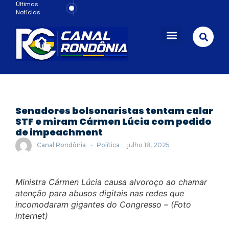
Últimas
Notícias
Porto Velho
Senadores bolsonaristas tentam calar
STF e miram Cármen Lúcia com pedido
de impeachment
-
Canal Rondônia
Política
julho 18, 2025
Ministra Cármen Lúcia causa alvoroço ao chamar
atenção para abusos digitais nas redes que
incomodaram gigantes do Congresso – (Foto
internet)