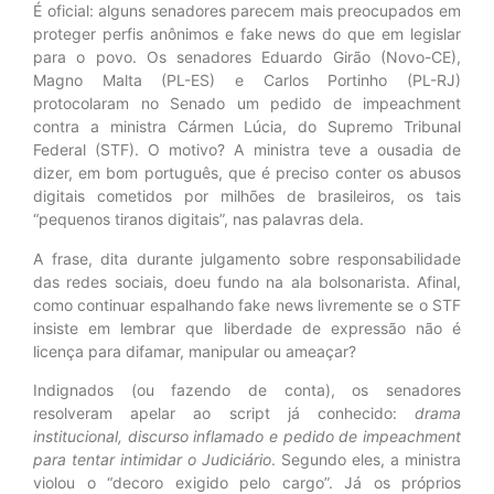
É oficial: alguns senadores parecem mais preocupados em
proteger perfis anônimos e fake news do que em legislar
para o povo. Os senadores Eduardo Girão (Novo-CE),
Magno Malta (PL-ES) e Carlos Portinho (PL-RJ)
protocolaram no Senado um pedido de impeachment
contra a ministra Cármen Lúcia, do Supremo Tribunal
Federal (STF). O motivo? A ministra teve a ousadia de
dizer, em bom português, que é preciso conter os abusos
digitais cometidos por milhões de brasileiros, os tais
“pequenos tiranos digitais”, nas palavras dela.
A frase, dita durante julgamento sobre responsabilidade
das redes sociais, doeu fundo na ala bolsonarista. Afinal,
como continuar espalhando fake news livremente se o STF
insiste em lembrar que liberdade de expressão não é
licença para difamar, manipular ou ameaçar?
Indignados (ou fazendo de conta), os senadores
resolveram apelar ao script já conhecido:
drama
institucional, discurso inflamado e pedido de impeachment
para tentar intimidar o Judiciário
. Segundo eles, a ministra
violou o “decoro exigido pelo cargo”. Já os próprios