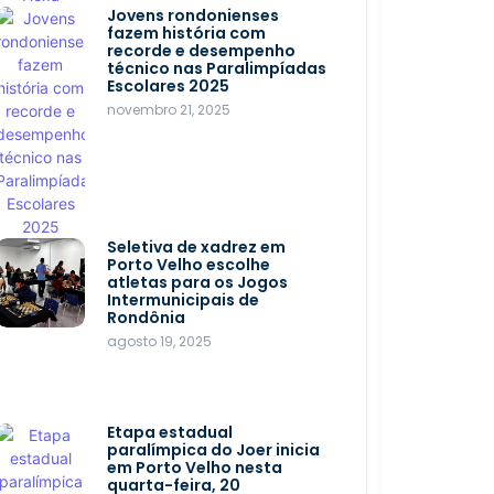
Jovens rondonienses
Aventura no Igarapé Açú
fazem história com
são variadas e revelam
recorde e desempenho
paraíso pouco explorado
técnico nas Paralimpíadas
setembro 9, 2025
Escolares 2025
novembro 21, 2025
Rios de Rondônia são os
melhores para pesca de
grandes espécies
Seletiva de xadrez em
janeiro 30, 2024
Porto Velho escolhe
atletas para os Jogos
Intermunicipais de
Rondônia
agosto 19, 2025
Etapa estadual
paralímpica do Joer inicia
em Porto Velho nesta
quarta-feira, 20