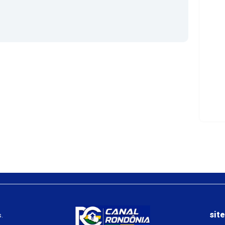
sit
.