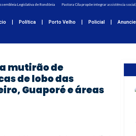
sembleia Legislativa de Rondônia
Pastora Cila propõe integrar assistência social,
ício
Política
Porto Velho
Policial
Anunci
ca mutirão de
as de lobo das
eiro, Guaporé e áreas