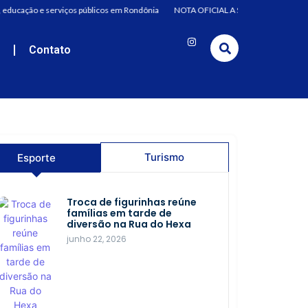
 educação e serviços públicos em Rondônia
NOTA OFICIAL A Secretaria de Estado 
e
Contato
Turismo
Esporte
Troca de figurinhas reúne
Porto Velho agora é
famílias em tarde de
Capital nacional da pesca
diversão na Rua do Hexa
esportiva e observação de
aves
junho 22, 2026
dezembro 9, 2025