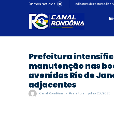
Últimas Notícias
PRD oficializa candidatura de Pastora Cila à As
In
Prefeitura intensifi
manutenção nas boc
avenidas Rio de Jan
adjacentes
Canal Rondônia
-
Prefeitura
julho 23, 2025